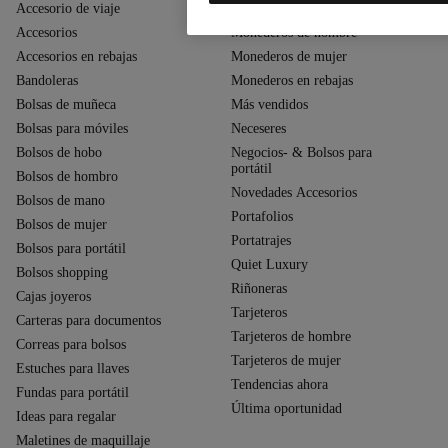
Accesorio de viaje
Monederos
Accesorios
Monederos de hombre
Accesorios en rebajas
Monederos de mujer
Bandoleras
Monederos en rebajas
Bolsas de muñeca
Más vendidos
Bolsas para móviles
Neceseres
Bolsos de hobo
Negocios- & Bolsos para
portátil
Bolsos de hombro
Novedades Accesorios
Bolsos de mano
Portafolios
Bolsos de mujer
Portatrajes
Bolsos para portátil
Quiet Luxury
Bolsos shopping
Riñoneras
Cajas joyeros
Tarjeteros
Carteras para documentos
Tarjeteros de hombre
Correas para bolsos
Tarjeteros de mujer
Estuches para llaves
Tendencias ahora
Fundas para portátil
Última oportunidad
Ideas para regalar
Maletines de maquillaje