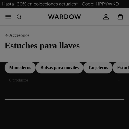
Hasta -30% en colecciones actuales* | Code: HPPYWKD
Accesorios
Estuches para llaves
Monederos
Bolsas para móviles
Tarjeteros
Estuc
Ordenar
0 productos
Comprar estuches para llaves: organización elegante
para tus llaves
Ya sea en casa o de viaje, con un estuche para llaves de alta calidad tus